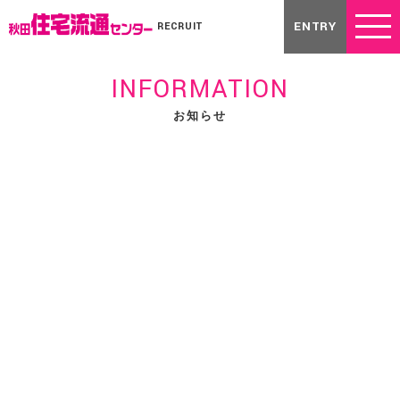
ENTRY
RECRUIT
INFORMATION
お知らせ
2025.04.30
祝 優勝
メルマガ
4月29日（昭和の日）、秋田県立体育館で行われた第111回秋田県
職場対抗卓球大会に出場し、みごと優勝を勝ち取りました！！