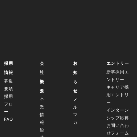
採用
会
お
エントリー
新卒採用エ
情報
社
知
ントリー
募集
概
ら
キャリア採
要項
要
せ
用エントリ
採用
企
メ
ー
フロ
業
ル
インターン
ー
情
マ
シップ応募
FAQ
報
ガ
お問い合わ
沿
せフォーム