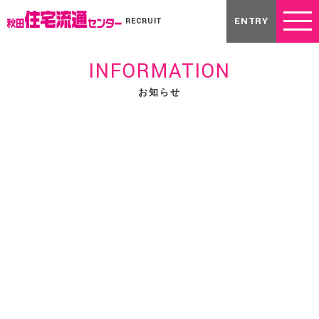
ENTRY
RECRUIT
INFORMATION
お知らせ
2025.10.01
2026年度入社内定式
メルマガ
10月1日、秋田市山王の秋田住宅流通センターTJビルにて、内定
式を行いました。