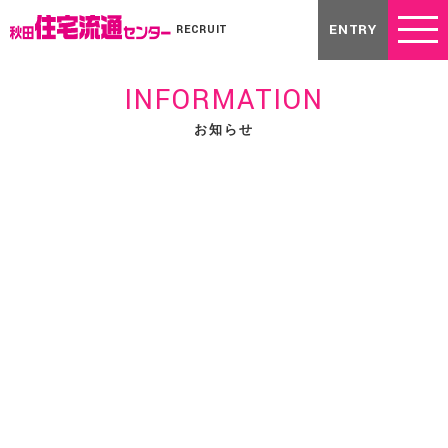
ENTRY
RECRUIT
INFORMATION
お知らせ
2026.01.29
あきた就職フェア（2月15日）
メルマガ
秋田住宅流通センターは以下のイベントへの出展が決定してお
ります。