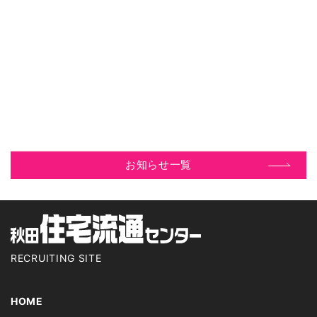
日時 令和5年9月20日（水）10：00～11：50
場所 ALVE2階 多目的ホール
たくさんの皆さまのご来場をお待ちしております！！
詳しくはコチラ
https://bucchake.jp/
お知らせ一覧
RECRUITING SITE
HOME