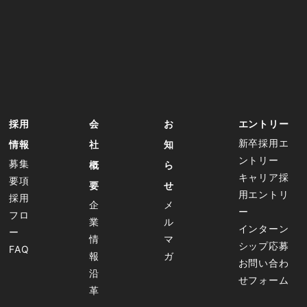
採用
会
お
エントリー
新卒採用エ
情報
社
知
ントリー
募集
概
ら
キャリア採
要項
要
せ
用エントリ
採用
企
メ
ー
フロ
業
ル
インターン
ー
情
マ
シップ応募
FAQ
報
ガ
お問い合わ
沿
せフォーム
革