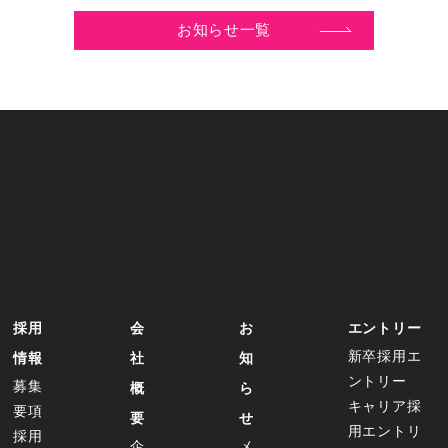
お知らせ一覧
採用
会
お
エントリー
新卒採用エ
情報
社
知
ントリー
募集
概
ら
キャリア採
要項
要
せ
用エントリ
採用
企
メ